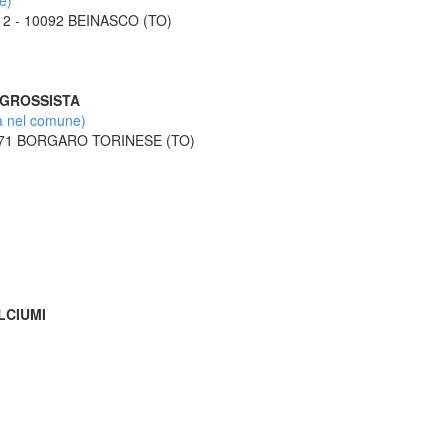
e)
12 - 10092 BEINASCO (TO)
O GROSSISTA
 nel comune)
10071 BORGARO TORINESE (TO)
OLCIUMI