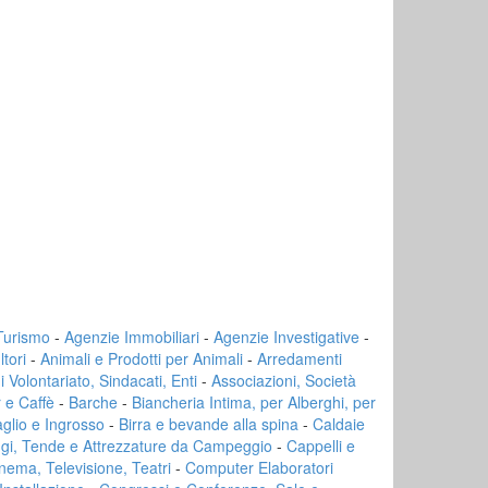
 Turismo
-
Agenzie Immobiliari
-
Agenzie Investigative
-
tori
-
Animali e Prodotti per Animali
-
Arredamenti
di Volontariato, Sindacati, Enti
-
Associazioni, Società
 e Caffè
-
Barche
-
Biancheria Intima, per Alberghi, per
aglio e Ingrosso
-
Birra e bevande alla spina
-
Caldaie
ggi, Tende e Attrezzature da Campeggio
-
Cappelli e
nema, Televisione, Teatri
-
Computer Elaboratori