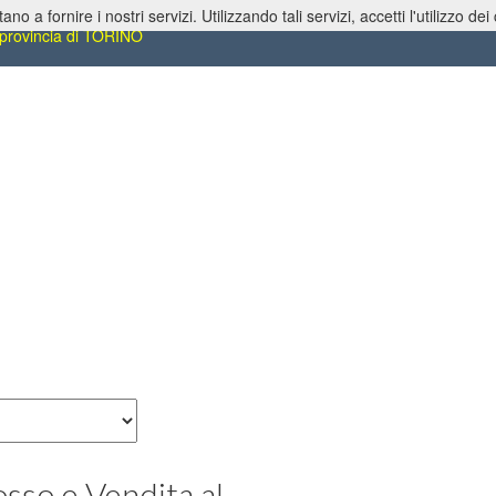
tano a fornire i nostri servizi. Utilizzando tali servizi, accetti l'utilizzo dei
umi, Produzione, Ingrosso e Vendita al Dettaglio
 provincia di TORINO
sso e Vendita al