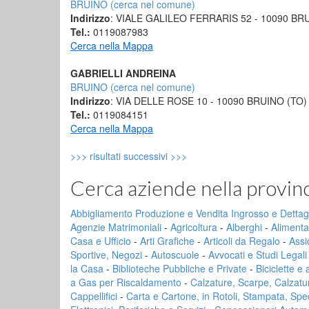
BRUINO (cerca nel comune)
Indirizzo
: VIALE GALILEO FERRARIS 52 - 10090 BR
Tel.:
0119087983
Cerca nella Mappa
GABRIELLI ANDREINA
BRUINO (cerca nel comune)
Indirizzo
: VIA DELLE ROSE 10 - 10090 BRUINO (TO)
Tel.:
0119084151
Cerca nella Mappa
>>> risultati successivi >>>
Cerca aziende nella provi
Abbigliamento Produzione e Vendita Ingrosso e Dettag
Agenzie Matrimoniali
-
Agricoltura
-
Alberghi
-
Alimenta
Casa e Ufficio
-
Arti Grafiche
-
Articoli da Regalo
-
Assi
Sportive, Negozi
-
Autoscuole
-
Avvocati e Studi Legali
la Casa
-
Biblioteche Pubbliche e Private
-
Biciclette e
a Gas per Riscaldamento
-
Calzature, Scarpe, Calzaturi
Cappellifici
-
Carta e Cartone, in Rotoli, Stampata, Spe