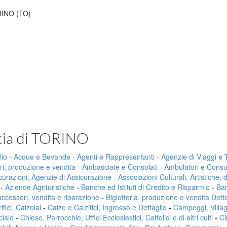
UINO (TO)
ncia di TORINO
lio
-
Acque e Bevande
-
Agenti e Rappresentanti
-
Agenzie di Viaggi e
ri, produzione e vendita
-
Ambasciate e Consolati
-
Ambulatori e Consul
curazioni, Agenzie di Assicurazione
-
Associazioni Culturali, Artistiche, 
-
Aziende Agrituristiche
-
Banche ed Istituti di Credito e Risparmio
-
Bar
 accessori, vendita e riparazione
-
Bigiotteria, produzione e vendita Dett
fici, Calzolai
-
Calze e Calzifici, Ingrosso e Dettaglio
-
Campeggi, Villa
ciale
-
Chiese, Parrocchie, Uffici Ecclesiastici, Cattolici e di altri culti
-
Ci