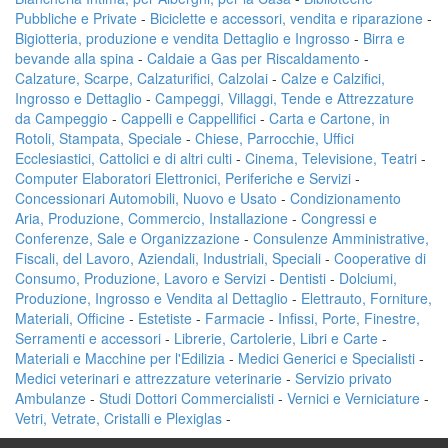
Pubbliche e Private
-
Biciclette e accessori, vendita e riparazione
-
Bigiotteria, produzione e vendita Dettaglio e Ingrosso
-
Birra e
bevande alla spina
-
Caldaie a Gas per Riscaldamento
-
Calzature, Scarpe, Calzaturifici, Calzolai
-
Calze e Calzifici,
Ingrosso e Dettaglio
-
Campeggi, Villaggi, Tende e Attrezzature
da Campeggio
-
Cappelli e Cappellifici
-
Carta e Cartone, in
Rotoli, Stampata, Speciale
-
Chiese, Parrocchie, Uffici
Ecclesiastici, Cattolici e di altri culti
-
Cinema, Televisione, Teatri
-
Computer Elaboratori Elettronici, Periferiche e Servizi
-
Concessionari Automobili, Nuovo e Usato
-
Condizionamento
Aria, Produzione, Commercio, Installazione
-
Congressi e
Conferenze, Sale e Organizzazione
-
Consulenze Amministrative,
Fiscali, del Lavoro, Aziendali, Industriali, Speciali
-
Cooperative di
Consumo, Produzione, Lavoro e Servizi
-
Dentisti
-
Dolciumi,
Produzione, Ingrosso e Vendita al Dettaglio
-
Elettrauto, Forniture,
Materiali, Officine
-
Estetiste
-
Farmacie
-
Infissi, Porte, Finestre,
Serramenti e accessori
-
Librerie, Cartolerie, Libri e Carte
-
Materiali e Macchine per l'Edilizia
-
Medici Generici e Specialisti
-
Medici veterinari e attrezzature veterinarie
-
Servizio privato
Ambulanze
-
Studi Dottori Commercialisti
-
Vernici e Verniciature
-
Vetri, Vetrate, Cristalli e Plexiglas
-