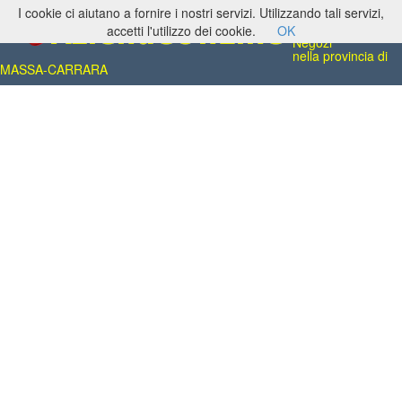
I cookie ci aiutano a fornire i nostri servizi. Utilizzando tali servizi,
Associazioni,
Società Sportive,
accetti l'utilizzo dei cookie.
OK
Negozi
nella provincia di
MASSA-CARRARA