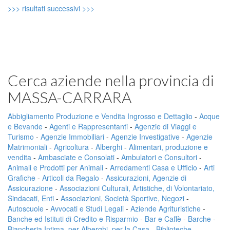
>>> risultati successivi >>>
Cerca aziende nella provincia di
MASSA-CARRARA
Abbigliamento Produzione e Vendita Ingrosso e Dettaglio
-
Acque
e Bevande
-
Agenti e Rappresentanti
-
Agenzie di Viaggi e
Turismo
-
Agenzie Immobiliari
-
Agenzie Investigative
-
Agenzie
Matrimoniali
-
Agricoltura
-
Alberghi
-
Alimentari, produzione e
vendita
-
Ambasciate e Consolati
-
Ambulatori e Consultori
-
Animali e Prodotti per Animali
-
Arredamenti Casa e Ufficio
-
Arti
Grafiche
-
Articoli da Regalo
-
Assicurazioni, Agenzie di
Assicurazione
-
Associazioni Culturali, Artistiche, di Volontariato,
Sindacati, Enti
-
Associazioni, Società Sportive, Negozi
-
Autoscuole
-
Avvocati e Studi Legali
-
Aziende Agrituristiche
-
Banche ed Istituti di Credito e Risparmio
-
Bar e Caffè
-
Barche
-
Biancheria Intima, per Alberghi, per la Casa
-
Biblioteche