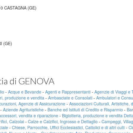
10 CASTAGNA (GE)
I (GE)
ncia di GENOVA
lio
-
Acque e Bevande
-
Agenti e Rappresentanti
-
Agenzie di Viaggi e
ri, produzione e vendita
-
Ambasciate e Consolati
-
Ambulatori e Consul
curazioni, Agenzie di Assicurazione
-
Associazioni Culturali, Artistiche, 
-
Aziende Agrituristiche
-
Banche ed Istituti di Credito e Risparmio
-
Bar
 accessori, vendita e riparazione
-
Bigiotteria, produzione e vendita Dett
fici, Calzolai
-
Calze e Calzifici, Ingrosso e Dettaglio
-
Campeggi, Villa
ciale
-
Chiese, Parrocchie, Uffici Ecclesiastici, Cattolici e di altri culti
-
Ci