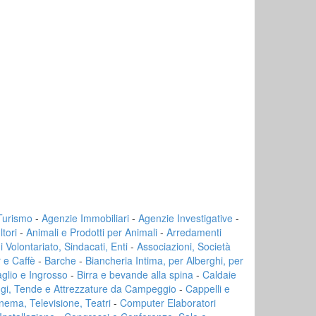
 Turismo
-
Agenzie Immobiliari
-
Agenzie Investigative
-
tori
-
Animali e Prodotti per Animali
-
Arredamenti
di Volontariato, Sindacati, Enti
-
Associazioni, Società
 e Caffè
-
Barche
-
Biancheria Intima, per Alberghi, per
aglio e Ingrosso
-
Birra e bevande alla spina
-
Caldaie
ggi, Tende e Attrezzature da Campeggio
-
Cappelli e
nema, Televisione, Teatri
-
Computer Elaboratori