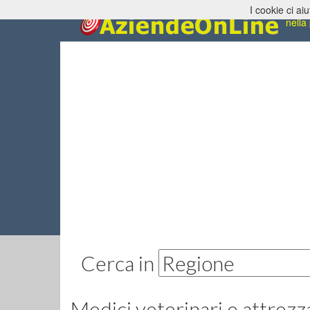
I cookie ci aiu
Medic
nella
Cerca in
Medici veterinari e attrezz