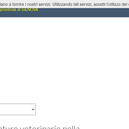
tano a fornire i nostri servizi. Utilizzando tali servizi, accetti l'utilizzo dei
i veterinari e attrezzature veterinarie
 provincia di GENOVA
ature veterinarie
nella