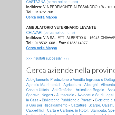
CASTAGNA (cerca nel comune)
Indirizzo
: VIA PEDEMONTE ALESSANDRO 1/A - 160
Tel.:
010751768
Cerca nella Mappa
AMBULATORIO VETERINARIO LEVANTE
CHIAVARI (cerca nel comune)
Indirizzo
: VIA SALIETTI ALBERTO 6 - 16043 CHIAVAR
Tel.:
0185321608 -
Fax:
0185314077
Cerca nella Mappa
>>> risultati successivi >>>
Cerca aziende nella provi
Abbigliamento Produzione e Vendita Ingrosso e Dettag
Agenzie Matrimoniali
-
Agricoltura
-
Alberghi
-
Alimenta
Casa e Ufficio
-
Arti Grafiche
-
Articoli da Regalo
-
Assi
Sportive, Negozi
-
Autoscuole
-
Avvocati e Studi Legali
la Casa
-
Biblioteche Pubbliche e Private
-
Biciclette e
a Gas per Riscaldamento
-
Calzature, Scarpe, Calzaturi
Cappellifici
-
Carta e Cartone, in Rotoli, Stampata, Spe