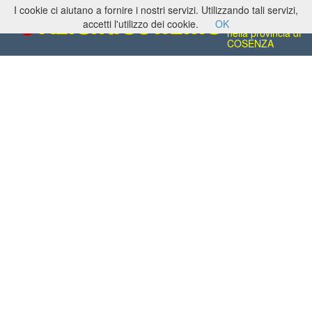
I cookie ci aiutano a fornire i nostri servizi. Utilizzando tali servizi,
Vetri, Vetrate,
Cristalli e Plexiglas
accetti l'utilizzo dei cookie.
OK
nella provincia di
COSENZA