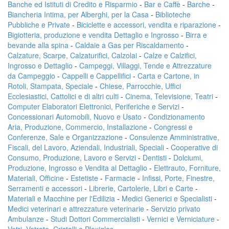
Banche ed Istituti di Credito e Risparmio
-
Bar e Caffè
-
Barche
-
Biancheria Intima, per Alberghi, per la Casa
-
Biblioteche
Pubbliche e Private
-
Biciclette e accessori, vendita e riparazione
-
Bigiotteria, produzione e vendita Dettaglio e Ingrosso
-
Birra e
bevande alla spina
-
Caldaie a Gas per Riscaldamento
-
Calzature, Scarpe, Calzaturifici, Calzolai
-
Calze e Calzifici,
Ingrosso e Dettaglio
-
Campeggi, Villaggi, Tende e Attrezzature
da Campeggio
-
Cappelli e Cappellifici
-
Carta e Cartone, in
Rotoli, Stampata, Speciale
-
Chiese, Parrocchie, Uffici
Ecclesiastici, Cattolici e di altri culti
-
Cinema, Televisione, Teatri
-
Computer Elaboratori Elettronici, Periferiche e Servizi
-
Concessionari Automobili, Nuovo e Usato
-
Condizionamento
Aria, Produzione, Commercio, Installazione
-
Congressi e
Conferenze, Sale e Organizzazione
-
Consulenze Amministrative,
Fiscali, del Lavoro, Aziendali, Industriali, Speciali
-
Cooperative di
Consumo, Produzione, Lavoro e Servizi
-
Dentisti
-
Dolciumi,
Produzione, Ingrosso e Vendita al Dettaglio
-
Elettrauto, Forniture,
Materiali, Officine
-
Estetiste
-
Farmacie
-
Infissi, Porte, Finestre,
Serramenti e accessori
-
Librerie, Cartolerie, Libri e Carte
-
Materiali e Macchine per l'Edilizia
-
Medici Generici e Specialisti
-
Medici veterinari e attrezzature veterinarie
-
Servizio privato
Ambulanze
-
Studi Dottori Commercialisti
-
Vernici e Verniciature
-