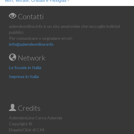
Vetri, Vetrate, Cristalli e Plexiglas
-
Contatti
aziendeonline.info è un sito amatoriale che raccoglie indirizzi
pubblici.
Per comunicare o segnalare errori:
info@aziendeonline.info
Network
Le Scuole in Italia
Imprese in Italia
Credits
AziendeoLine Cerca Azienda
Copyright ©
DoppioClick di C.M.